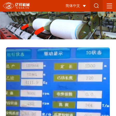
细
简体中文
纱
机
电
气
改
造