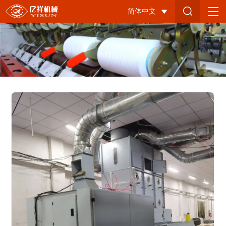
精
简体中文
细
混
合
机