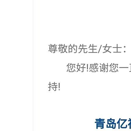
桥
国
家
会
展
中
心
举
行