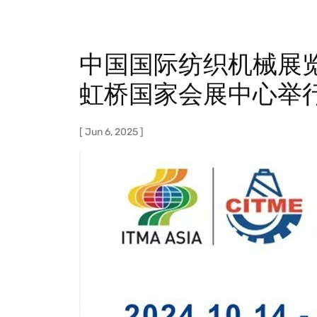
览
会
中国国际纺织机械展览会
暨
虹桥国家会展中心举
ITMA
亚
[ Jun 6, 2025 ]
洲
展
览
会，
2024