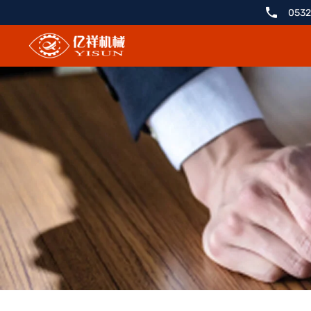
2019
0532
上
海
国
际
纺
织
工
业