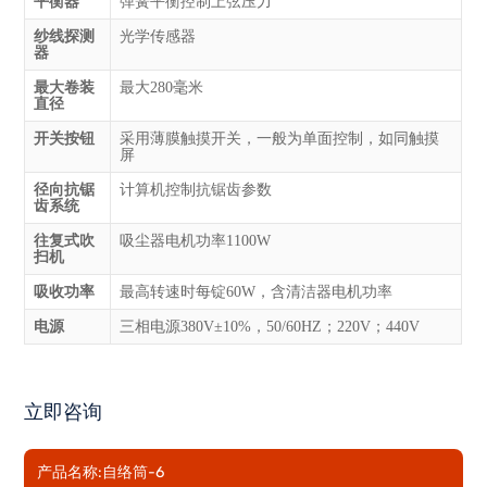
平衡器
弹簧平衡控制上弦压力
纱线探测
光学传感器
器
最大卷装
最大280毫米
直径
开关按钮
采用薄膜触摸开关，一般为单面控制，如同触摸
屏
径向抗锯
计算机控制抗锯齿参数
齿系统
往复式吹
吸尘器电机功率1100W
扫机
吸收功率
最高转速时每锭60W，含清洁器电机功率
电源
三相电源380V±10%，50/60HZ；220V；440V
立即咨询