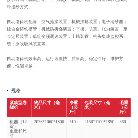
种接纱方式。
自动络筒机配备：空气捻接装置、机械搓捻装置；电子清纱器；
镍合金铸铁槽管；机械防折叠装置；平衡、防震、张力装置；定
长定尺装置；单锭变频调速装置；上蜡装置；机头集成监控系
统；泳吹吸风装置等。
自动络筒机效率高、运行速度快、质量高、稳定性好、维护方
便，性能卓越。
规格
紧凑型卷
物品尺寸（毫
净重
包装尺寸（毫
毛重
绕机
米）
（公
米）
（公
斤）
斤）
机器（12
2076*1060*1800
310
2150*1100*1850
360
锭）
重量和尺
寸