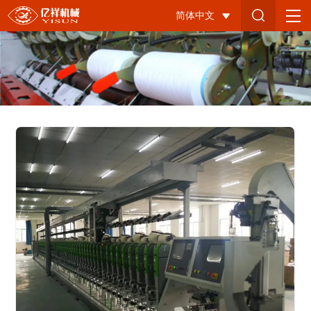
自
简体中文
络
筒-6