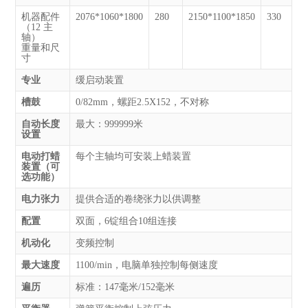
机器配件
2076*1060*1800
280
2150*1100*1850
330
（12 主
轴）
重量和尺
寸
专业
缓启动装置
槽鼓
0/82mm，螺距2.5X152，不对称
自动长度
最大：999999米
设置
电动打蜡
每个主轴均可安装上蜡装置
装置（可
选功能）
电力张力
提供合适的卷绕张力以供调整
配置
双面，6锭组合10组连接
机动化
变频控制
最大速度
1100/min，电脑单独控制每侧速度
遍历
标准：147毫米/152毫米