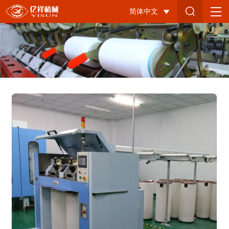
FA306A
简体中文
并
条
机