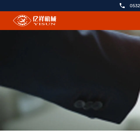
2018
0532
年
“中
国
棉
纺
织
总
工