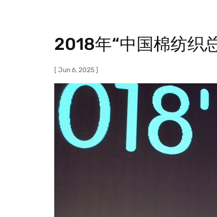
程
师
2018年“中国棉纺
论
坛”
[ Jun 6, 2025 ]
王
阳
军
副
院
长