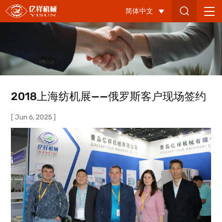
2018
简体中文
上
海
纺
机
展
2018上海纺机展——俄罗斯客户现场签约
——
[ Jun 6, 2025 ]
俄
罗
斯
客
户
现