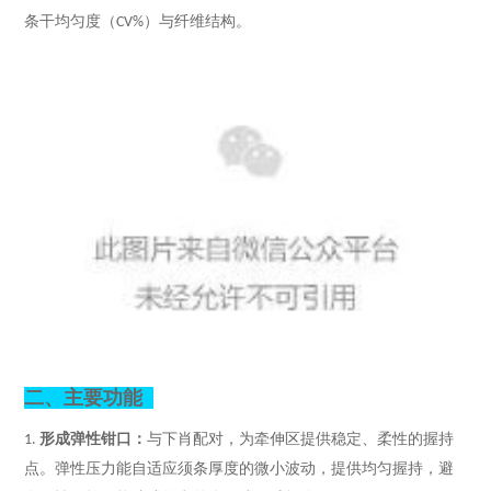
粗
条干均匀度（
）与纤维结构。
CV%
纱
上
肖
解
析
二、
主要功能
形成弹性钳口：
与下肖配对，为牵伸区提供稳定、柔性的握持
1.
点。
弹性压力
能自适应须条厚度的微小波动，提供均匀握持，避