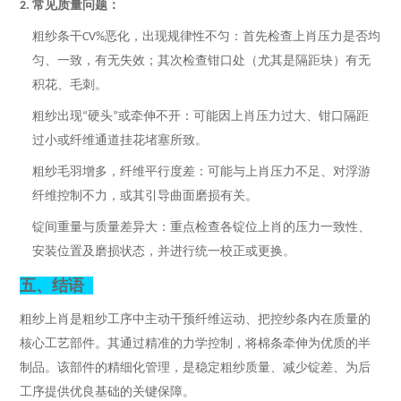
常见质量问题：
2.
粗纱条干
恶化，出现规律性不匀：首先检查上肖压力是否均
CV%
匀、一致，有无失效；其次检查钳口处（尤其是隔距块）有无
积花、毛刺。
粗纱出现
硬头
或牵伸不开：可能因上肖压力过大、钳口隔距
“
”
过小或纤维通道挂花堵塞所致。
粗纱毛羽增多，纤维平行度差：可能与上肖压力不足、对
浮游
纤维
控制不力，或其引导曲面磨损有关。
锭间重量与质量差异大：重点检查各锭位上肖的压力一致性、
安装位置及磨损状态，并进行统一校正或更换。
五、
结语
粗纱上肖是粗纱工序中主动干预纤维运动、把控纱条内在质量的
核心工艺部件。其通过精准的力学控制，将棉条牵伸为优质的半
制品。该部件的精细化管理，是稳定粗纱质量、减少锭差、为后
工序提供优良基础的关键保障。