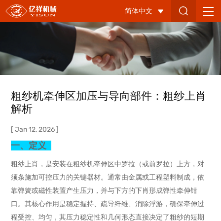
粗
简体中文
纱
机
牵
伸
区
粗纱机牵伸区加压与导向部件：粗纱上肖
加
解析
压
[ Jan 12, 2026 ]
与
一、
定义
导
粗纱上肖，是安装在粗纱机牵伸区中罗拉（或前罗拉）上方，对
向
须条施加可控压力的关键器材。通常由金属或工程塑料制成，依
部
靠弹簧或磁性装置产生压力，并与下方的下肖形成弹性牵伸钳
口。其核心作用是稳定握持、疏导纤维、消除浮游，确保牵伸过
件：
程受控、均匀，其压力稳定性和几何形态直接决定了粗纱的短期