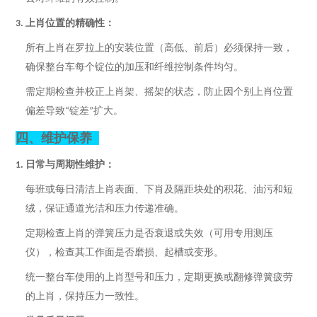
上肖位置的精确性：
3.
所有上肖在罗拉上的安装位置（高低、前后）必须保持一致，
确保整台车每个锭位的加压和纤维控制条件均匀。
需定期检查并校正上肖架、摇架的状态，防止因个别上肖位置
偏差导致
锭差
扩大。
“
”
四、
维护保养
日常与周期性维护：
1.
每班或每日清洁上肖表面、下肖及隔距块处的积花、油污和短
绒，保证通道光洁和压力传递准确。
定期检查上肖的弹簧压力是否衰退或失效（可用专用测压
仪），检查其工作面是否磨损、起槽或变形。
统一整台车使用的上肖型号和压力，定期更换或翻修弹簧疲劳
的上肖，保持压力一致性。