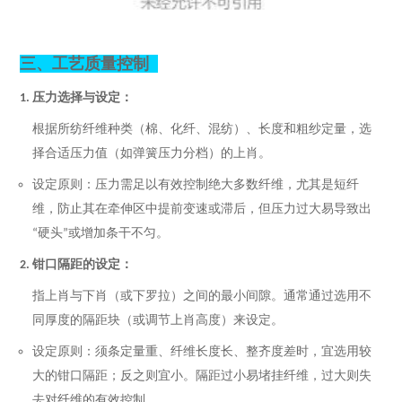
三、
工艺质量控制
压力选择与设定：
1.
根据所纺纤维种类（棉、化纤、混纺）、长度和粗纱定量，选
择合适压力值（如
弹簧压力
分档）的上肖。
设定原则：压力需足以有效控制绝大多数纤维，尤其是短纤
维，防止其在牵伸区中提前变速或滞后，但压力过大易导致出
硬头
或增加条干不匀。
“
”
钳口隔距的设定：
2.
指上肖与下肖（或下罗拉）之间的最小间隙。通常通过选用不
同厚度的隔距块（或调节上肖高度）来设定。
设定原则：须条定量重、纤维长度长、整齐度差时，宜选用较
大的钳口隔距；反之则宜小。隔距过小易堵挂纤维，过大则失
去对纤维的有效控制。