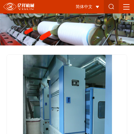
YX1171
简体中文
清
梳
联
给
棉
机-1