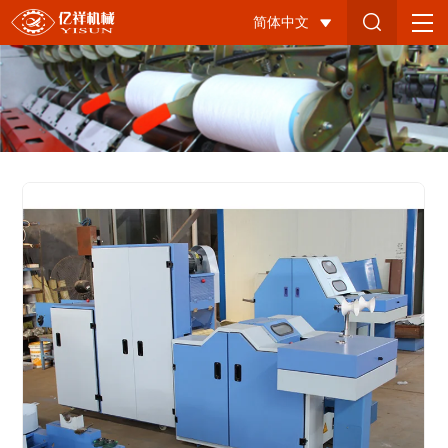
罗
简体中文
拉
小
样
梳
理
机-2