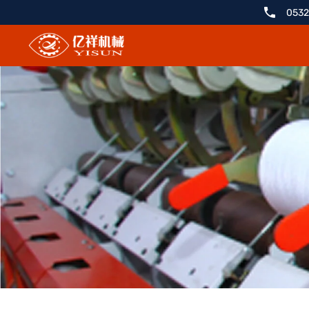
开
0532
样
机-1