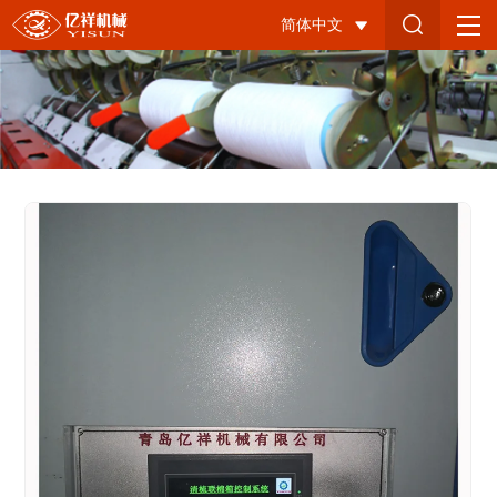
棉
简体中文
箱
匀
整
改
造-4