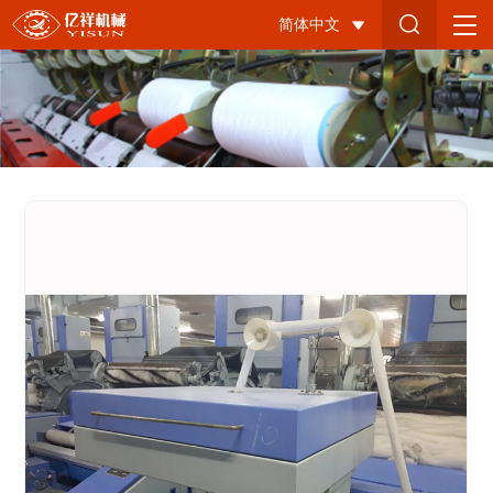
186
简体中文
梳
棉
机
改
造-8