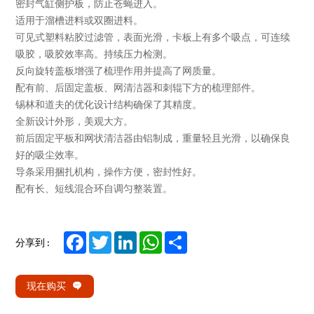
密封气缸侧护板，防止苍蝇进入。
适用于溜槽进料或双圈进料。
可见式塑料粘胶过滤管，表面光滑，卡板上有多个吸点，可连续
吸胶，吸胶效率高。持续压力检测。
反向旋转盖板增强了梳理作用并提高了网质量。
配有前、后固定盖板、网清洁器和刺辊下方的梳理部件。
锡林和道夫的优化设计结构确保了其精度。
全新设计外形，美观大方。
前后固定平板和网状清洁器由铝制成，重量轻且光滑，以确保良
好的吸尘效率。
导条采用捆扎机构，操作方便，密封性好。
配有长、短线混合环自调匀整装置。
Facebook
Twitter
LinkedIn
WhatsApp
Share
分享到 :
现在购买