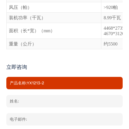
风压（帕）
>920帕
装机功率（千瓦）
8.99千瓦
4468*273
面积（长*宽）（mm）
4670*312
重量（公斤）
约5500
立即咨询