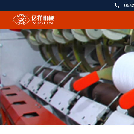
YX1211-
0532
2