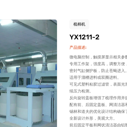
梳棉机
YX1211-2
产品描述:
微电脑控制，触摸屏显示相关参
专用工作架，强度高，调整方便
密封气缸侧护板，防止苍蝇进入
适用于溜槽进料或双圈进料。
可见式塑料粘胶过滤管，表面光
续压力检测。
反向旋转盖板增强了梳理作用并
配有前、后固定盖板、网清洁器
锡林和道夫的优化设计结构确保
全新设计外形，美观大方。
前后固定平板和网状清洁器由铝