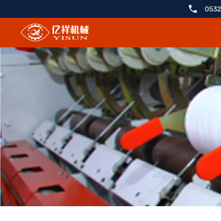
YX201B-
0532
4