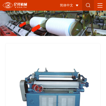
A866A
简体中文
盖
板
针
布
磨
床