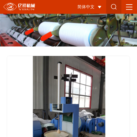
Auto
简体中文
Cotton
Converyor