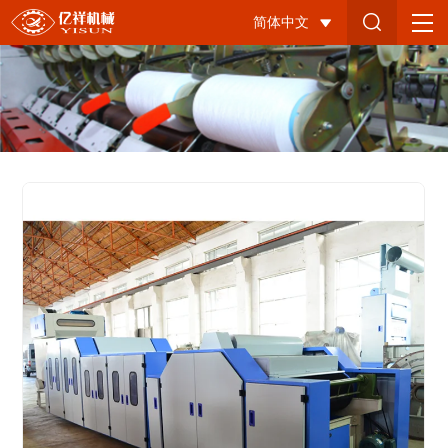
YX678
简体中文
羊
绒
联
合
梳
理
机-3