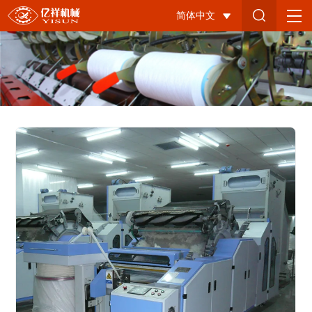
YX208
简体中文
半
精
纺
梳
理
机