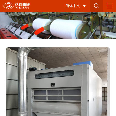
大
简体中文
仓
混
棉
机-2