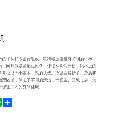
机
子的锡林和冷凝器组成。喂料辊上覆盖有特制的针布，
内，同时能紧紧抱住原料，使锡林均匀开松，锡林上的
料开松成大小基本一致的块状。冷凝器将砂子、杂质和
指定区域，保证了车间的清洁，无粉尘、短绒飞扬，大
于保证工人的身体健康。
edIn
WhatsApp
Share