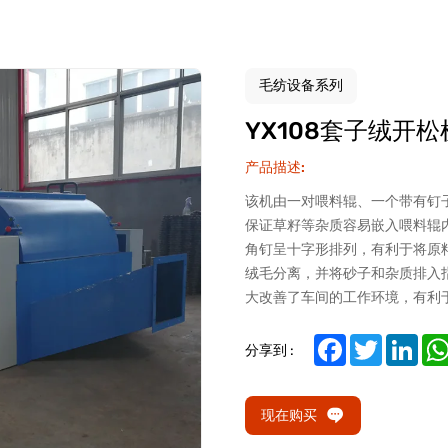
毛纺设备系列
YX108套子绒开松
产品描述:
该机由一对喂料辊、一个带有钉
保证草籽等杂质容易嵌入喂料辊
角钉呈十字形排列，有利于将原
绒毛分离，并将砂子和杂质排入
大改善了车间的工作环境，有利
Facebook
Twitter
Link
分享到 :
现在购买