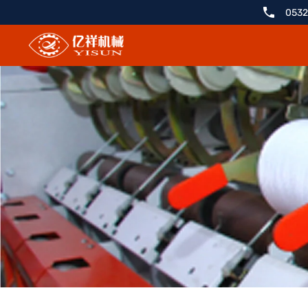
YX108
0532
套
子
绒
开
松
机